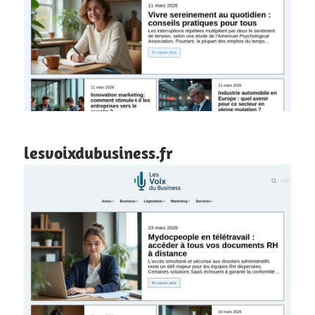
lesvoixdubusiness.fr