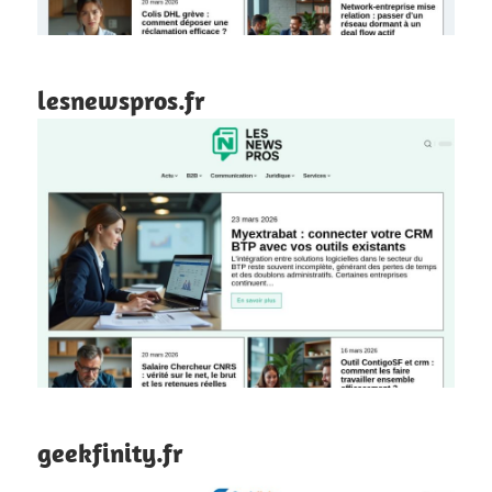
lesnewspros.fr
geekfinity.fr